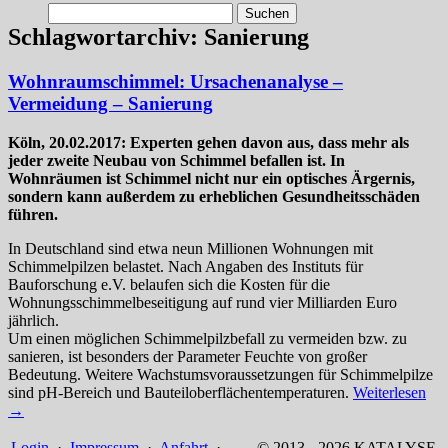
Suchen
nach:
Schlagwortarchiv:
Sanierung
Wohnraumschimmel: Ursachenanalyse –
Vermeidung – Sanierung
Köln, 20.02.2017: Experten gehen davon aus, dass mehr als
jeder zweite Neubau von Schimmel befallen ist. In
Wohnräumen ist Schimmel nicht nur ein optisches Ärgernis,
sondern kann außerdem zu erheblichen Gesundheitsschäden
führen.
In Deutschland sind etwa neun Millionen Wohnungen mit
Schimmelpilzen belastet. Nach Angaben des Instituts für
Bauforschung e.V. belaufen sich die Kosten für die
Wohnungsschimmelbeseitigung auf rund vier Milliarden Euro
jährlich.
Um einen möglichen Schimmelpilzbefall zu vermeiden bzw. zu
sanieren, ist besonders der Parameter Feuchte von großer
Bedeutung. Weitere Wachstumsvoraussetzungen für Schimmelpilze
sind pH-Bereich und Bauteiloberflächentemperaturen.
Weiterlesen
→
Login
·
Impressum
·
Anfahrt
·
© 2013 - 2026 KATALYSE