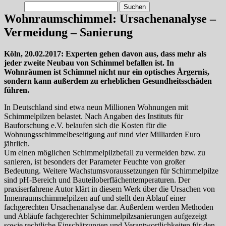
Suchen
nach:
Wohnraumschimmel: Ursachenanalyse –
Vermeidung – Sanierung
Köln, 20.02.2017: Experten gehen davon aus, dass mehr als
jeder zweite Neubau von Schimmel befallen ist. In
Wohnräumen ist Schimmel nicht nur ein optisches Ärgernis,
sondern kann außerdem zu erheblichen Gesundheitsschäden
führen.
In Deutschland sind etwa neun Millionen Wohnungen mit
Schimmelpilzen belastet. Nach Angaben des Instituts für
Bauforschung e.V. belaufen sich die Kosten für die
Wohnungsschimmelbeseitigung auf rund vier Milliarden Euro
jährlich.
Um einen möglichen Schimmelpilzbefall zu vermeiden bzw. zu
sanieren, ist besonders der Parameter Feuchte von großer
Bedeutung. Weitere Wachstumsvoraussetzungen für Schimmelpilze
sind pH-Bereich und Bauteiloberflächentemperaturen.
Der
praxiserfahrene Autor klärt in diesem Werk über die Ursachen von
Innenraumschimmelpilzen auf und stellt den Ablauf einer
fachgerechten Ursachenanalyse dar. Außerdem werden Methoden
und Abläufe fachgerechter Schimmelpilzsanierungen aufgezeigt
sowie rechtliche Einschätzungen und Verantwortlichkeiten für den